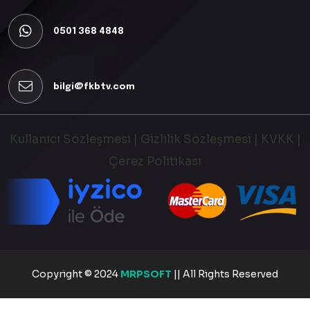
0501 368 4848
bilgi@fkbtv.com
Kullanıcı Sözleşmesi
|
Gizlilik Sözleşmesi
|
KVKK
|
Çerez Politikası
Copyright © 2024
MRPSOFT
|| All Rights Reserved