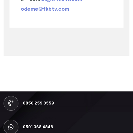
odeme@fkbtv.com
0850 259 8559
0501 368 4848