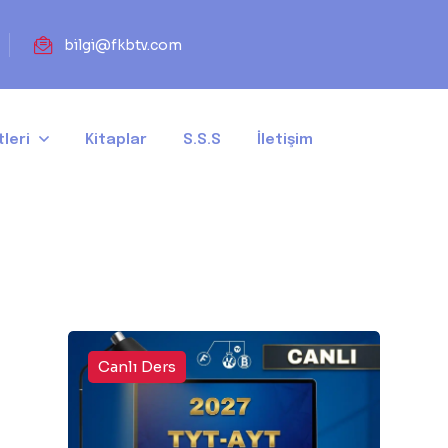
bilgi@fkbtv.com
leri
Kitaplar
S.S.S
İletişim
Canlı Ders